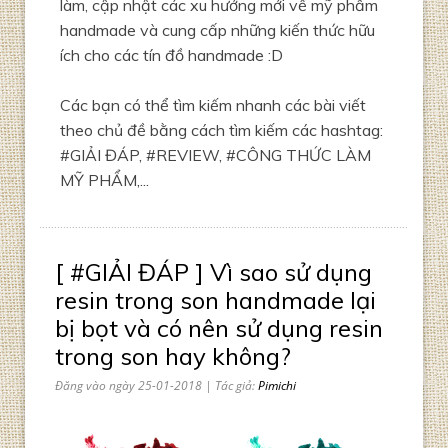
làm, cập nhật các xu hướng mới về mỹ phẩm
handmade và cung cấp những kiến thức hữu
ích cho các tín đồ handmade :D
Các bạn có thể tìm kiếm nhanh các bài viết
theo chủ đề bằng cách tìm kiếm các hashtag:
#GIẢI ĐÁP, #REVIEW, #CÔNG THỨC LÀM
MỸ PHẨM,...
[ #GIẢI ĐÁP ] Vì sao sử dụng
resin trong son handmade lại
bị bọt và có nên sử dụng resin
trong son hay không?
Đăng vào ngày 25-01-2018 | Tác giả:
Pimichi