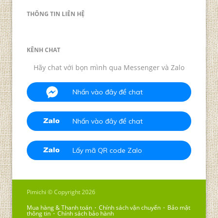
THÔNG TIN LIÊN HỆ
KÊNH CHAT
Hãy chat với bọn mình qua Messenger và Zalo
Nhấn vào đây để chat
Nhấn vào đây để chat
Lấy mã QR code Zalo
Pimichi © Copyright 2026
Mua hàng & Thanh toán
Chính sách vận chuyển
Bảo mật
thông tin
Chính sách bảo hành