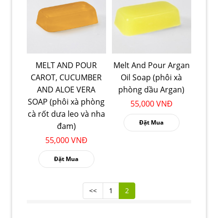
MELT AND POUR
Melt And Pour Argan
CAROT, CUCUMBER
Oil Soap (phôi xà
AND ALOE VERA
phòng dầu Argan)
SOAP (phôi xà phòng
55,000 VNĐ
cà rốt dưa leo và nha
Đặt Mua
đam)
55,000 VNĐ
Đặt Mua
<<
1
2