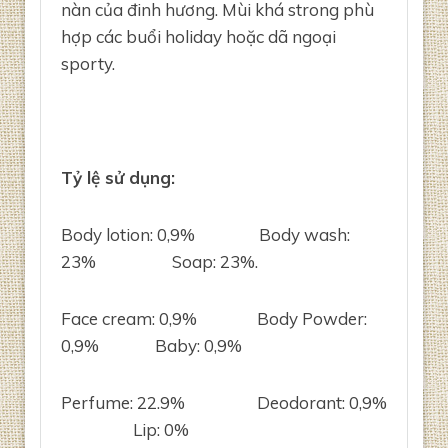
nàn của đinh hương. Mùi khá strong phù
hợp các buổi holiday hoặc dã ngoại
sporty.
Tỷ lệ sử dụng:
Body lotion: 0,9% Body wash:
23% Soap: 23%.
Face cream: 0,9% Body Powder:
0,9% Baby: 0,9%
Perfume: 22.9% Deodorant: 0,9%
Lip: 0%