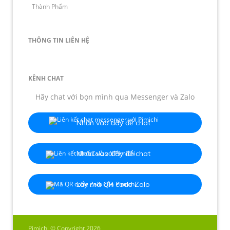
Thành Phẩm
THÔNG TIN LIÊN HỆ
KÊNH CHAT
Hãy chat với bọn mình qua Messenger và Zalo
Nhấn vào đây để chat
Nhấn vào đây để chat
Lấy mã QR code Zalo
Pimichi © Copyright 2026