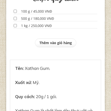
100 g / 45,000 VNĐ
500 g / 180,000 VNĐ
1 kg / 250,000 VNĐ
Thêm vào giỏ hàng
Tên:
Xathan Gum.
Xuất xứ:
Mỹ.
Quy cách:
20g / 1 gói.
Xathan Gum là chất làm dày thực vật và