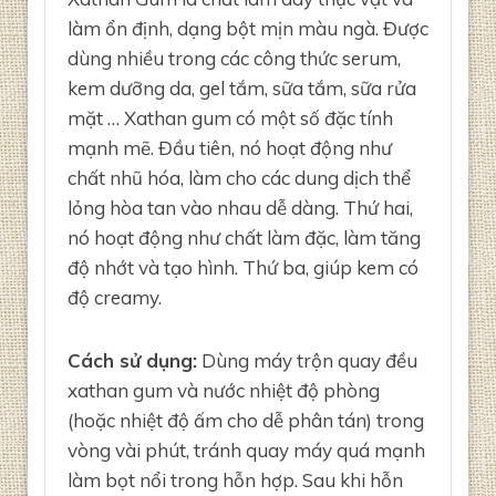
làm ổn định, dạng bột mịn màu ngà. Được
dùng nhiều trong các công thức serum,
kem dưỡng da, gel tắm, sữa tắm, sữa rửa
mặt … Xathan gum có một số đặc tính
mạnh mẽ. Đầu tiên, nó hoạt động như
chất nhũ hóa, làm cho các dung dịch thể
lỏng hòa tan vào nhau dễ dàng. Thứ hai,
nó hoạt động như chất làm đặc, làm tăng
độ nhớt và tạo hình. Thứ ba, giúp kem có
độ creamy.
Cách sử dụng:
Dùng máy trộn quay đều
xathan gum và nước nhiệt độ phòng
(hoặc nhiệt độ ấm cho dễ phân tán) trong
vòng vài phút, tránh quay máy quá mạnh
làm bọt nổi trong hỗn hợp. Sau khi hỗn