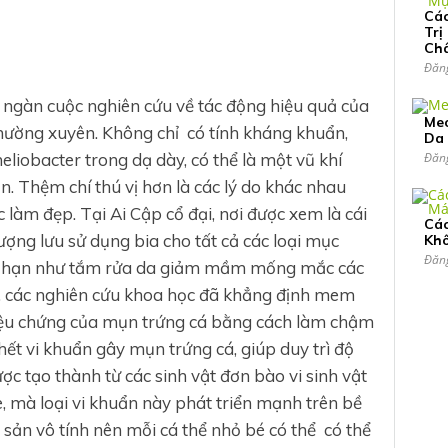
Các
Trị
Ch
Đăn
 ngàn cuộc nghiên cứu về tác động hiệu quả của
Meo
thường xuyên. Không chỉ có tính kháng khuẩn,
Da
eliobacter trong dạ dày, có thể là một vũ khí
Đăn
n. Thệm chí thú vị hơn là các lý do khác nhau
 làm đẹp. Tại Ai Cập cổ đại, nơi được xem là cái
Cá
ượng lưu sử dụng bia cho tất cả các loại mục
Kh
Đăn
ẳng hạn như tắm rửa da giảm mầm mống mắc các
, các nghiên cứu khoa học đã khẳng định mem
triệu chứng của mụn trứng cá bằng cách làm chậm
chết vi khuẩn gây mụn trứng cá, giúp duy trì độ
c tạo thành từ các sinh vật đơn bào vi sinh vật
, mà loại vi khuẩn này phát triển mạnh trên bề
h sản vô tính nên mỗi cá thể nhỏ bé có thể có thể