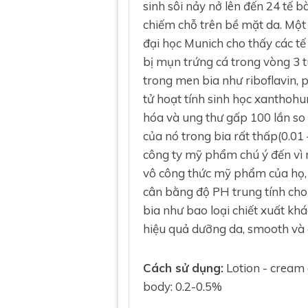
sinh sôi nảy nở lên đến 24 tế 
chiếm chỗ trên bề mặt da. Một
đại học Munich cho thấy các tế
bị mụn trứng cá trong vòng 3 
trong men bia như riboflavin, 
tử hoạt tính sinh học xanthohu
hóa và ung thư gấp 100 lần so
của nó trong bia rất thấp(0.01 
công ty mỹ phẩm chú ý đến vì n
vô công thức mỹ phẩm của họ,
cân bằng độ PH trung tính cho
bia như bao loại chiết xuất k
hiệu quả dưỡng da, smooth và c
Cách sử dụng:
Lotion - cream
body: 0.2-0.5%