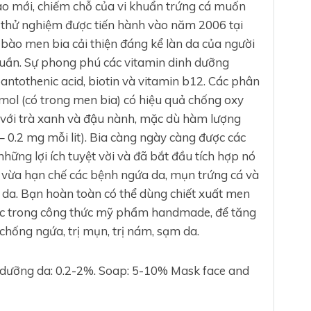
bào mới, chiếm chỗ của vi khuẩn trứng cá muốn
 thử nghiệm được tiến hành vào năm 2006 tại
 bào men bia cải thiện đáng kể làn da của người
tuần. Sự phong phú các vitamin dinh dưỡng
pantothenic acid, biotin và vitamin b12. Các phân
mol (có trong men bia) có hiệu quả chống oxy
 với trà xanh và đậu nành, mặc dù hàm lượng
– 0.2 mg mỗi lit). Bia càng ngày càng được các
hững lợi ích tuyệt vời và đã bắt đầu tích hợp nó
 vừa hạn chế các bệnh ngứa da, mụn trứng cá và
 da. Bạn hoàn toàn có thể dùng chiết xuất men
hác trong công thức mỹ phẩm handmade, để tăng
hống ngứa, trị mụn, trị nám, sạm da.
 dưỡng da: 0.2-2%. Soap: 5-10% Mask face and