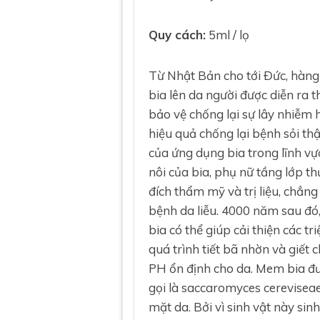
Quy cách:
5ml / lọ
Từ Nhật Bản cho tới Đức, hàng
bia lên da người được diễn ra 
bảo vệ chống lại sự lây nhiễm h
hiệu quả chống lại bệnh sỏi thậ
của ứng dụng bia trong lĩnh vực
nôi của bia, phụ nữ tầng lớp th
đích thẩm mỹ và trị liệu, ch
bệnh da liễu. 4000 năm sau đó
bia có thể giúp cải thiện các 
quá trình tiết bã nhờn và giết 
PH ổn định cho da. Mem bia đượ
gọi là saccaromyces cereviseae
mặt da. Bởi vì sinh vật này sin