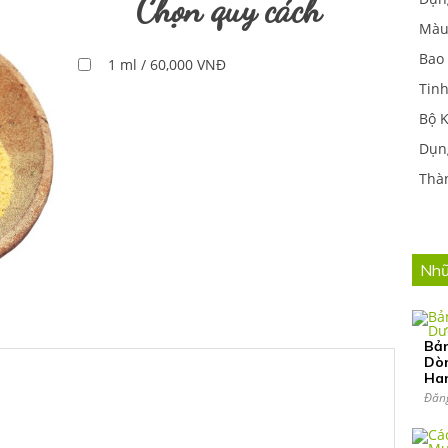
Chọn quy cách
Màu
Bao
1 ml / 60,000 VNĐ
Tinh
Bộ 
Dụng
Thà
Nhữ
Bản
Dò
Ha
Đăn