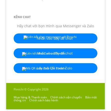
KÊNH CHAT
Hãy chat với bọn mình qua Messenger và Zalo
Nhấn vào đây để chat
Nhấn vào đây để chat
Lấy mã QR code Zalo
Pimichi © Copyright 2026
Mua hàng & Thanh toán
Chính sách vận chuyển
Bảo mật
thông tin
Chính sách bảo hành