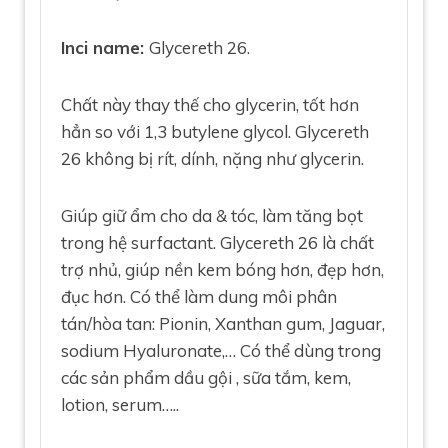
Inci name:
Glycereth 26.
Chất này thay thế cho glycerin, tốt hơn
hẳn so với 1,3 butylene glycol. Glycereth
26 không bị rít, dính, nặng như glycerin.
Giúp giữ ẩm cho da & tóc, làm tăng bọt
trong hệ surfactant. Glycereth 26 là chất
trợ nhủ, giúp nền kem bóng hơn, đẹp hơn,
đục hơn. Có thể làm dung môi phân
tán/hòa tan: Pionin, Xanthan gum, Jaguar,
sodium Hyaluronate,… Có thể dùng trong
các sản phẩm dầu gội , sữa tắm, kem,
lotion, serum…..