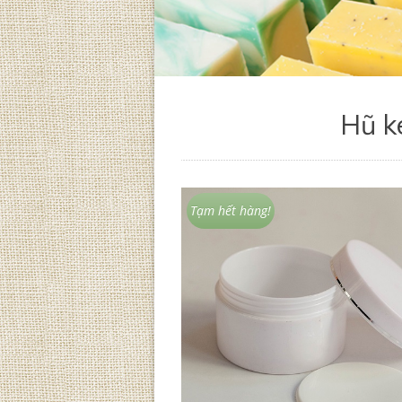
Hũ k
Tạm hết hàng!