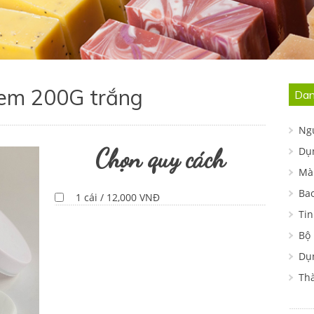
em 200G trắng
Dan
Ng
Chọn quy cách
Dụ
Mà
Ba
1 cái / 12,000 VNĐ
Tin
Bộ
Dụn
Th