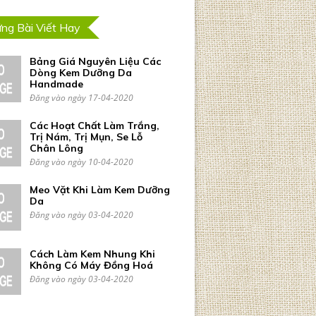
ng Bài Viết Hay
Bảng Giá Nguyên Liệu Các
Dòng Kem Dưỡng Da
Handmade
Đăng vào ngày 17-04-2020
Các Hoạt Chất Làm Trắng,
Trị Nám, Trị Mụn, Se Lỗ
Chân Lông
Đăng vào ngày 10-04-2020
Meo Vặt Khi Làm Kem Dưỡng
Da
Đăng vào ngày 03-04-2020
Cách Làm Kem Nhung Khi
Không Có Máy Đồng Hoá
Đăng vào ngày 03-04-2020