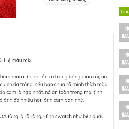
Nhữ
. Hệ màu mix.
nhóm màu cơ bản cần có trong bảng màu rồi, nó
m đến da trắng, nếu bạn chưa rõ mình thích màu
đỏ cam là hợp nhất, nó an toàn trong mọi tình
nó ánh đỏ nhiều hơn ánh cam bạn nhé.
OA từng lô rõ ràng. Hình swatch như bên dưới.