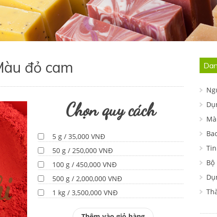
àu đỏ cam
Dan
Ng
Chọn quy cách
Dụ
Mà
Ba
5 g / 35,000 VNĐ
Tin
50 g / 250,000 VNĐ
Bộ
100 g / 450,000 VNĐ
Dụn
500 g / 2,000,000 VNĐ
Th
1 kg / 3,500,000 VNĐ
Thêm vào giỏ hàng