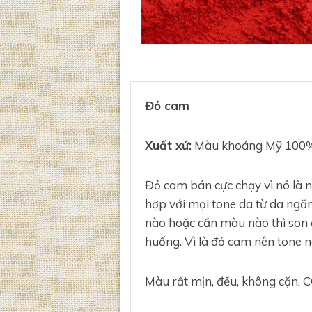
Đỏ cam
Xuất xứ:
Màu khoáng Mỹ 100%
Đỏ cam bán cực chạy vì nó là 
hợp với mọi tone da từ da ngă
nào hoặc cần màu nào thì son 
huống. Vì là đỏ cam nên tone 
Màu rất mịn, đều, không cặn, C