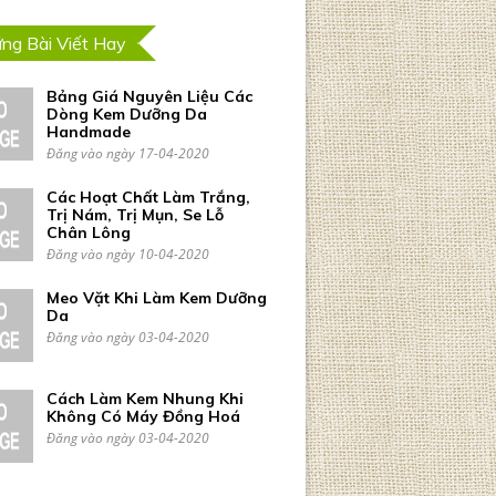
ng Bài Viết Hay
Bảng Giá Nguyên Liệu Các
Dòng Kem Dưỡng Da
Handmade
Đăng vào ngày 17-04-2020
Các Hoạt Chất Làm Trắng,
Trị Nám, Trị Mụn, Se Lỗ
Chân Lông
Đăng vào ngày 10-04-2020
Meo Vặt Khi Làm Kem Dưỡng
Da
Đăng vào ngày 03-04-2020
Cách Làm Kem Nhung Khi
Không Có Máy Đồng Hoá
Đăng vào ngày 03-04-2020