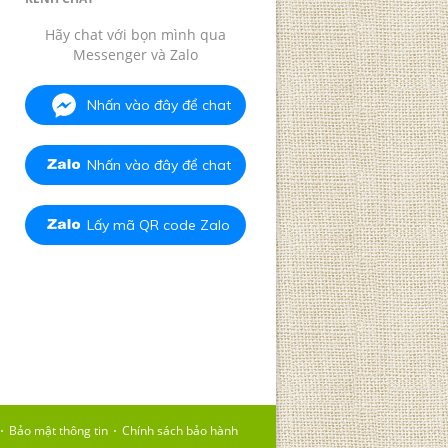
Hãy chat với bọn mình qua
Messenger và Zalo
Nhấn vào đây để chat
Nhấn vào đây để chat
Lấy mã QR code Zalo
Bảo mật thông tin
Chính sách bảo hành