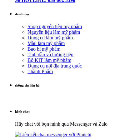
Số HOTLINE: 039 602 3398
danh mục
Shop nguyên liệu mỹ phẩm
Nguyên liệu làm mỹ phẩm
Dụng cụ làm mỹ phẩm
Màu làm mỹ phẩm
Bao bì mỹ phẩm
Tinh dầu và hương liệu
Bộ KIT làm mỹ phẩm
Dụng cụ nội địa trung quốc
Thành Phẩm
thông tin liên hệ
kênh chat
Hãy chat với bọn mình qua Messenger và Zalo