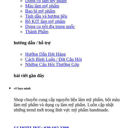
Dụng cụ làm mỹ phẩm
Màu làm mỹ phẩm
Bao bì mỹ phẩm
Tinh dầu và hương liệu
Bộ KIT làm mỹ phẩm
Dụng cụ nội địa trung quốc
Thành Phẩm
hướng dẫn / hỗ trợ
Hướng Dẫn Đặt Hàng
Cách Bình Luận / Đặt Câu Hỏi
Những Câu Hỏi Thường Gặp
bài viết gần đây
về bọn mình
Shop chuyên cung cấp nguyên liệu làm mỹ phẩm, bột màu
làm mỹ phẩm và dụng cụ làm mỹ phẩm. Luôn cập nhật
những trend mới trong lĩnh vực mỹ phẩm handmade.