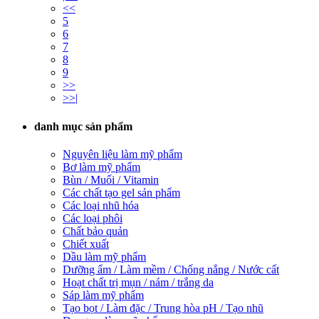
<<
5
6
7
8
9
>>
>>|
danh mục sản phẩm
Nguyên liệu làm mỹ phẩm
Bơ làm mỹ phẩm
Bùn / Muối / Vitamin
Các chất tạo gel sản phẩm
Các loại nhũ hóa
Các loại phôi
Chất bảo quản
Chiết xuất
Dầu làm mỹ phẩm
Dưỡng ẩm / Làm mềm / Chống nắng / Nước cất
Hoạt chất trị mụn / nám / trắng da
Sáp làm mỹ phẩm
Tạo bọt / Làm đặc / Trung hòa pH / Tạo nhũ