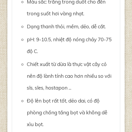
Màu sắc: trắng trong duốt cho đến
trong suốt hơi vàng nhạt.
Dạng thanh thỏi, mềm, dẻo, dễ cắt.
pH: 9-10.5, nhiệt độ nóng chảy 70-75
độ C.
Chiết xuất từ dừa là thực vật cây cỏ
nên độ lành tính cao hơn nhiều so với
sls, sles, hostapon ...
Độ lên bọt rất tốt, dẻo dai, có độ
phòng chồng tầng bọt và không dễ
xìu bọt.