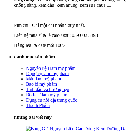
chống nắng, kem dầu, kem nhung, kem sữa chua ....
--------------------------------------------------------------------------
Pimichi - Chỉ một chi nhánh duy nhất.
Liên hệ mua sỉ & lẻ zalo / sdt : 039 602 3398
Hàng real & date mới 100%
danh mục sản phẩm
Nguyên liệu làm mỹ phẩm
Dụng cụ làm mỹ phẩm
Màu làm mỹ phẩm
Bao bì mỹ phẩm
Tinh dầu và hương liệu
Bộ KIT làm mỹ phẩm
Dụng cụ nội địa trung quốc
Thành Phẩm
những bài viết hay