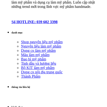
làm mỹ phẩm và dụng cụ làm mỹ phẩm. Luôn cập nhật
những trend mới trong lĩnh vực mỹ phẩm handmade.
Số HOTLINE: 039 602 3398
danh mục
Shop nguyên liệu mỹ phẩm
Nguyên liệu làm mỹ phẩm
Dụng cụ làm mỹ phẩm
Màu làm mỹ phẩm
Bao bì mỹ phẩm
Tinh dầu và hương liệu
Bộ KIT làm mỹ phẩm
Dụng cụ nội địa trung quốc
Thành Phẩm
thông tin liên hệ
kênh chat