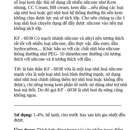
số loại kem đặc thù sử dụng rất nhiều silicone như Kem
nhung, CC Cream, BB cream, kem dầu ...nếu dùng các loại
sáp nhũ hoá hoặc gel nhũ hoá hệ thông thường thì nền kem
không chịu được lực mà sẽ tách lớp. Cho nên chúng ta cần 1
loại nhũ hoá chuyên dụng để đẩy được silicone vào nền mà
không tách lớp.
KF - 6038 Có mạch nhánh silicone và alkyl nên tương thích
rất tốt với nhiều loại silicone, dầu thực vật, dầu ester, dầu
hydrocarbon,... Khác hẳn so với các chất nhũ hóa silicone
thông thường như PEG- 10 dimethicone thường chỉ tương
thích với silicone và ít tương thích với dầu .
Tức là bản thân KF - 6038 vừa là một loại nhũ hoá silicone
mạnh vừa là một loại nhũ hoá bình thường mạnh, sử dụng
như nhũ hoá chính (dùng thêm trợ nhũ hoá hoặc không đều
được), chỉ riêng trong kem phân tử nước nó dùng như trợ nhũ
hoá mà thôi. Do đó gọi KF - 6038 là nhũ hoá đa năng cũng
không ngoa.
--------------------------------------------------------------------------
Sử dụng:
1-4%, hệ lạnh, cho trước hay sau khi gia nhiệt đều
được.
Ứng dụng:
Thích hợp dùng trong các sản phẩm trang điểm,