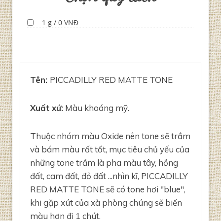
1 g / 0 VNĐ
Tên:
PICCADILLY RED MATTE TONE
Xuất xứ:
Màu khoáng mỹ.
Thuộc nhóm màu Oxide nên tone sẽ trầm
và bám màu rất tốt, mục tiêu chủ yếu của
những tone trầm là pha màu tây, hồng
đất, cam đất, đỏ đất ...nhìn kĩ, PICCADILLY
RED MATTE TONE sẽ có tone hơi "blue",
khi gặp xút của xà phòng chúng sẽ biến
màu hơn đi 1 chút.