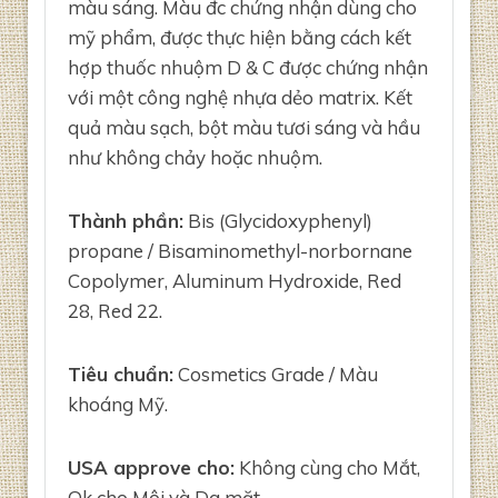
màu sáng. Màu đc chứng nhận dùng cho
mỹ phẩm, được thực hiện bằng cách kết
hợp thuốc nhuộm D & C được chứng nhận
với một công nghệ nhựa dẻo matrix. Kết
quả màu sạch, bột màu tươi sáng và hầu
như không chảy hoặc nhuộm.
Thành phần:
Bis (Glycidoxyphenyl)
propane / Bisaminomethyl-norbornane
Copolymer, Aluminum Hydroxide, Red
28, Red 22.
Tiêu chuẩn:
Cosmetics Grade / Màu
khoáng Mỹ.
USA approve cho:
Không cùng cho Mắt,
Ok cho Môi và Da mặt.