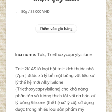
50g / 35,000 VNĐ
Thêm vào giỏ hàng
Inci name:
Talc, Triethoxycaprylysilane
Talc 2K AS là loại bột talc kích thước nhỏ
(7µm) được xử lý bề mặt bằng vật liệu xử
lý thế hệ mới Alkyl Silane
(Triethoxycaprylsilane) cho khả năng
phân tán và tương thích tốt với da hơn xử
lý bằng Silicone (thế hệ xử lý cũ), sử dụng
được trong nhiều loại sản phẩm mỹ