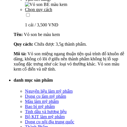
Chọn quy cách
1 cái / 3,500 VNĐ
Tên:
Vỏ son be màu kem
Quy cách:
Chứa được 3,5g thành phẩm.
Mô tả:
Vỏ son miệng ngang thuận tiện quá trình đổ khuôn dễ
dàng, không có lõi ở giữa nên thành phẩm không bị lỗ sụp
xuống đặc trưng như các loại vỏ thường khác. Vỏ son màu
kem cổ điển và nữ tính.
danh mục sản phẩm
Nguyên liệu làm mỹ phẩm
Dụng cụ làm mỹ phẩm
Màu làm mỹ phẩm
Bao bì mỹ phẩm
Tinh dầu và hương liệu
Bộ KIT làm mỹ phẩm
Dụng cụ nội địa trung quốc
Thành Phẩm