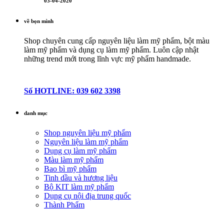
03-04-2020
về bọn mình
Shop chuyên cung cấp nguyên liệu làm mỹ phẩm, bột màu
làm mỹ phẩm và dụng cụ làm mỹ phẩm. Luôn cập nhật
những trend mới trong lĩnh vực mỹ phẩm handmade.
Số HOTLINE: 039 602 3398
danh mục
Shop nguyên liệu mỹ phẩm
Nguyên liệu làm mỹ phẩm
Dụng cụ làm mỹ phẩm
Màu làm mỹ phẩm
Bao bì mỹ phẩm
Tinh dầu và hương liệu
Bộ KIT làm mỹ phẩm
Dụng cụ nội địa trung quốc
Thành Phẩm