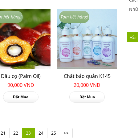
Nhữ
m hết hàng!
Tạm hết hàng!
Bài
Dầu cọ (Palm Oil)
Chất bảo quản K145
90,000 VNĐ
20,000 VNĐ
Đặt Mua
Đặt Mua
21
22
23
24
25
>>