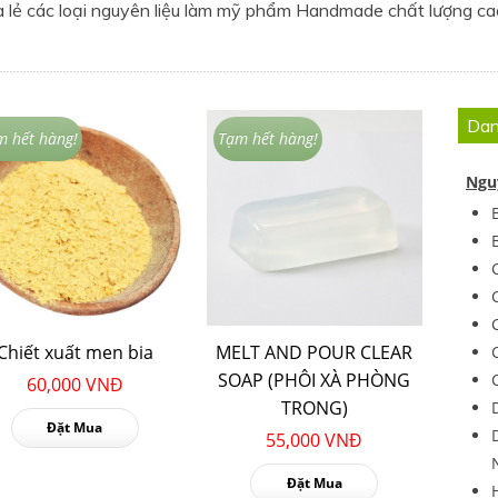
và lẻ các loại nguyên liệu làm mỹ phẩm Handmade chất lượng c
Dan
m hết hàng!
Tạm hết hàng!
Ngu
Chiết xuất men bia
MELT AND POUR CLEAR
SOAP (PHÔI XÀ PHÒNG
60,000 VNĐ
TRONG)
Đặt Mua
55,000 VNĐ
Đặt Mua