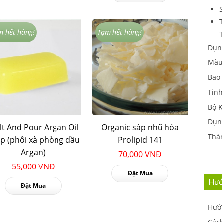
m hết hàng!
Tạm hết hàng!
Dụn
Màu
Bao
Tinh
Bộ 
Dụng
lt And Pour Argan Oil
Organic sáp nhũ hóa
Thà
p (phôi xà phòng dầu
Prolipid 141
Argan)
70,000 VNĐ
55,000 VNĐ
Đặt Mua
Hướ
Đặt Mua
Hướ
Cách