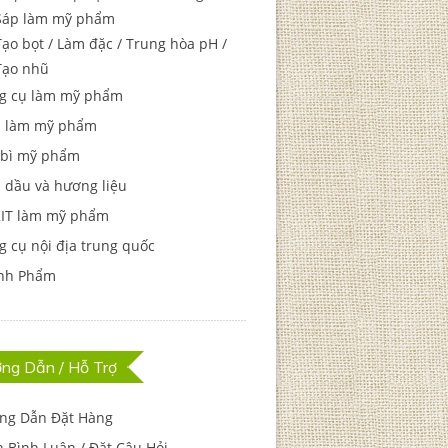
Sáp làm mỹ phẩm
Tạo bọt / Làm đặc / Trung hòa pH /
Tạo nhũ
g cụ làm mỹ phẩm
 làm mỹ phẩm
 bì mỹ phẩm
 dầu và hương liệu
KIT làm mỹ phẩm
 cụ nội địa trung quốc
nh Phẩm
ng Dẫn / Hỗ Trợ
ng Dẫn Đặt Hàng
 Bình Luận / Đặt Câu Hỏi