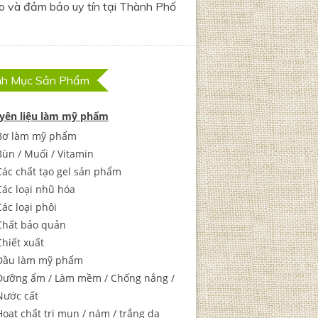
ao và đảm bảo uy tín tại Thành Phố
h Mục Sản Phẩm
yên liệu làm mỹ phẩm
Bơ làm mỹ phẩm
Bùn / Muối / Vitamin
Các chất tạo gel sản phẩm
Các loại nhũ hóa
Các loại phôi
Chất bảo quản
Chiết xuất
Dầu làm mỹ phẩm
Dưỡng ẩm / Làm mềm / Chống nắng /
Nước cất
Hoạt chất trị mụn / nám / trắng da