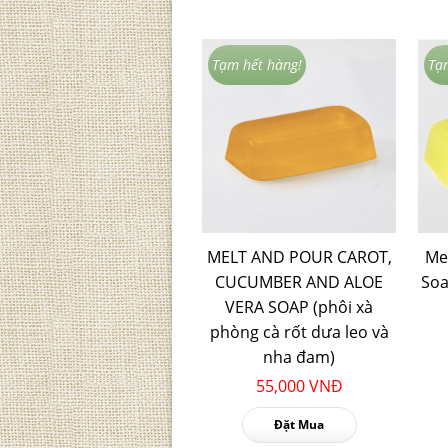
Tạm hết hàng!
Tạ
MELT AND POUR CAROT,
Me
CUCUMBER AND ALOE
Soa
VERA SOAP (phôi xà
phòng cà rốt dưa leo và
nha đam)
55,000 VNĐ
Đặt Mua