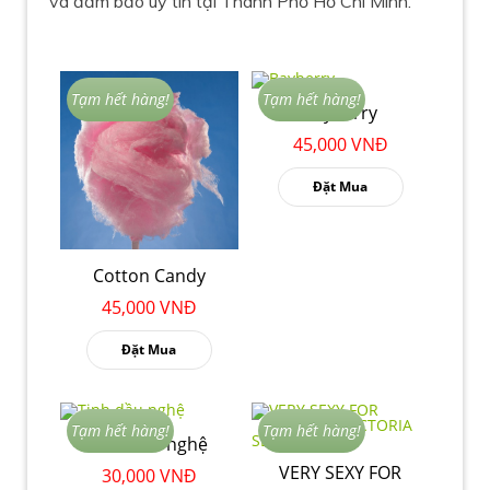
và đảm bảo uy tin tại Thành Phố Hồ Chí Minh.
Tạm hết hàng!
Tạm hết hàng!
Bayberry
45,000 VNĐ
Đặt Mua
Cotton Candy
45,000 VNĐ
Đặt Mua
Tạm hết hàng!
Tạm hết hàng!
Tinh dầu nghệ
VERY SEXY FOR
30,000 VNĐ