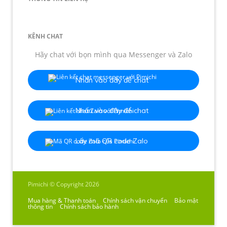
KÊNH CHAT
Hãy chat với bọn mình qua Messenger và Zalo
Nhấn vào đây để chat
Nhấn vào đây để chat
Lấy mã QR code Zalo
Pimichi © Copyright 2026
Mua hàng & Thanh toán
Chính sách vận chuyển
Bảo mật
thông tin
Chính sách bảo hành